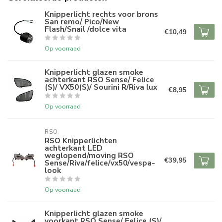
Knipperlicht rechts voor brons
San remo/ Pico/New
Flash/Snail /dolce vita
€10,49
Op voorraad
Knipperlicht glazen smoke
achterkant RSO Sense/ Felice
(S)/ VX50(S)/ Sourini R/Riva lux
€8,95
Op voorraad
RSO
RSO Knipperlichten
achterkant LED
weglopend/moving RSO
€39,95
Sense/Riva/felice/vx50/vespa-
look
Op voorraad
Knipperlicht glazen smoke
voorkant RSO Sense/ Felice (S)/