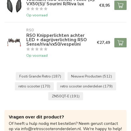
VX50(S)/ Sourini R/Riva lux
€8,95
Op voorraad
RSO
RSO Knipperlichten achter
LED + dagrijverlichting RSO
€27,49
Sense/riva/vx50/vespelini
Op voorraad
Fosti Grande Retro
(187)
Nieuwe Producten
(512)
retro scooter
(170)
retro scooter onderdelen
(179)
ZN50QT-E
(191)
Vragen over dit product?
Of heeft u hulp nodig met bestellen? Neem gerust contact
op via
info@retroscooteronderdelen.nl
. We're happy to help!