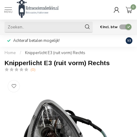
0
MENU
€
Incl. btw
Achteraf betalen mogelijk!
Geen
9.5
Home
/
Knipperlicht E3 (ruit vorm) Rechts
Knipperlicht E3 (ruit vorm) Rechts
(0)