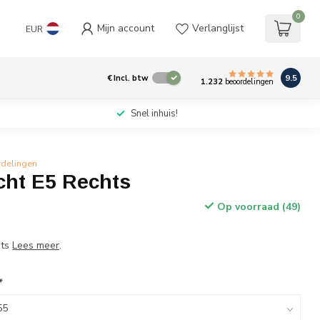
0
Mijn account
Verlanglijst
EUR
9.5
€
Incl. btw
1.232
beoordelingen
Snel inhuis!
rdelingen
cht E5 Rechts
Op voorraad (49)
w
hts
Lees meer
.
*