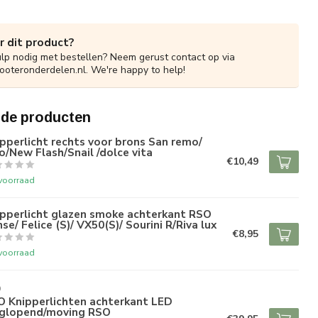
r dit product?
ulp nodig met bestellen? Neem gerust contact op via
ooteronderdelen.nl
. We're happy to help!
rde producten
pperlicht rechts voor brons San remo/
o/New Flash/Snail /dolce vita
€10,49
voorraad
ipperlicht glazen smoke achterkant RSO
se/ Felice (S)/ VX50(S)/ Sourini R/Riva lux
€8,95
voorraad
O
O Knipperlichten achterkant LED
glopend/moving RSO