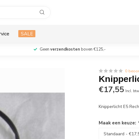
rvice
SALE
Geen
verzendkosten
boven €125,-
0 beoo
Knipperli
€17,55
Incl. bt
Knipperlicht E5 Rec
Maak een keuze: