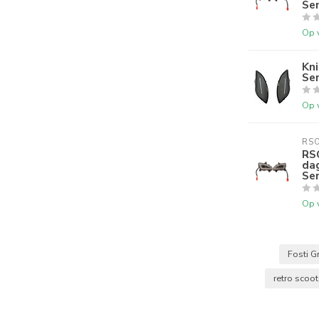
Sen
Op 
Kn
Sen
Op 
RS
RSO
dag
Sen
Op 
Fosti G
retro scoo