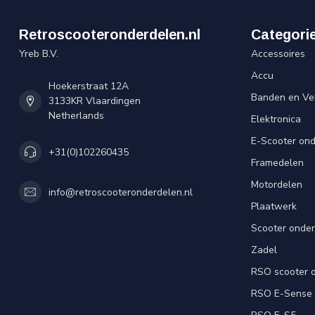
Retroscooteronderdelen.nl
Categori
Yreb B.V.
Accessoires
Accu
Hoekerstraat 12A
Banden en Ve
3133KR Vlaardingen
Netherlands
Elektronica
E-Scooter on
+31(0)102260435
Framedelen
Motordelen
info@retroscooteronderdelen.nl
Plaatwerk
Scooter onde
Zadel
RSO scooter 
RSO E-Sense