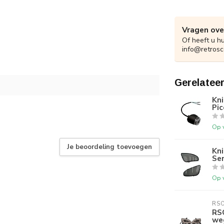
Vragen ove
Of heeft u h
info@retrosc
Gerelatee
Kni
Pic
Op 
Je beoordeling toevoegen
Kn
Sen
Op 
RS
RS
we