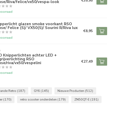
€39,95
se/Riva/felice/vx50/vespa-look
voorraad
ipperlicht glazen smoke voorkant RSO
se/ Felice (S)/ VX50(S)/ Sourini R/Riva lux
€8,95
voorraad
O
 Knipperlichten achter LED +
rijverlichting RSO
€27,49
se/riva/vx50/vespelini
voorraad
rande Retro
(187)
GY6
(145)
Nieuwe Producten
(512)
ter
(170)
retro scooter onderdelen
(179)
ZN50QT-E
(191)