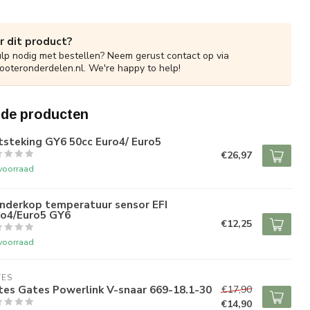
r dit product?
ulp nodig met bestellen? Neem gerust contact op via
ooteronderdelen.nl
. We're happy to help!
rde producten
tsteking GY6 50cc Euro4/ Euro5
€26,97
voorraad
inderkop temperatuur sensor EFI
ro4/Euro5 GY6
€12,25
voorraad
TES
tes Gates Powerlink V-snaar 669-18.1-30
€17,90
€14,90