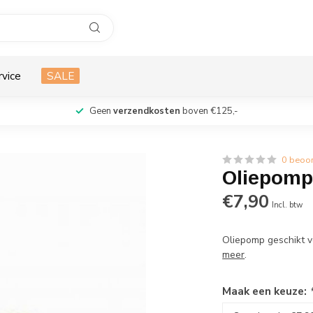
rvice
SALE
Geen
verzendkosten
boven €125,-
0 beoo
Oliepomp
€7,90
Incl. btw
Oliepomp geschikt 
meer
.
Maak een keuze: