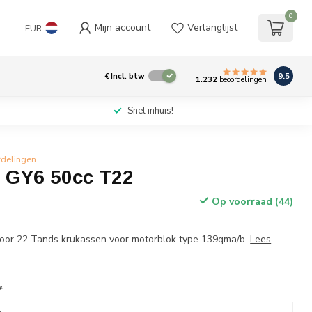
0
Mijn account
Verlanglijst
EUR
9.5
€
Incl. btw
1.232
beoordelingen
Snel inhuis!
rdelingen
 GY6 50cc T22
Op voorraad (44)
voor 22 Tands krukassen voor motorblok type 139qma/b.
Lees
*