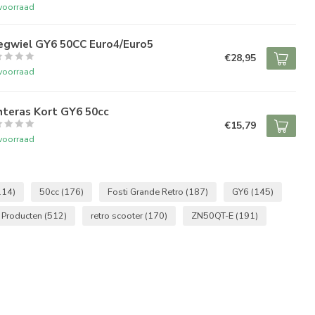
voorraad
iegwiel GY6 50CC Euro4/Euro5
€28,95
voorraad
hteras Kort GY6 50cc
€15,79
voorraad
114)
50cc
(176)
Fosti Grande Retro
(187)
GY6
(145)
 Producten
(512)
retro scooter
(170)
ZN50QT-E
(191)