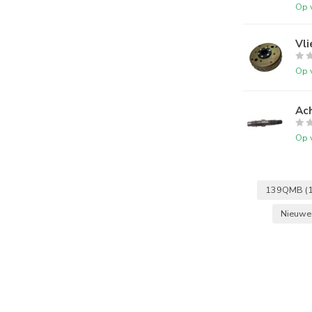
Op 
Vl
Op 
Ac
Op 
139QMB
(
Nieuwe