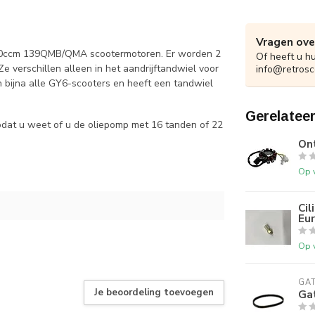
Vragen ove
 50ccm 139QMB/QMA scootermotoren. Er worden 2
Of heeft u h
e verschillen alleen in het aandrijftandwiel voor
info@retrosc
n bijna alle GY6-scooters en heeft een tandwiel
Gerelatee
zodat u weet of u de oliepomp met 16 tanden of 22
On
Op 
Cil
Eu
Op 
GA
Je beoordeling toevoegen
Ga