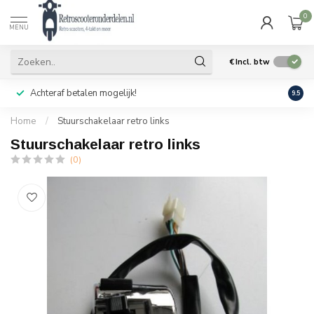
0
MENU
€
Incl. btw
Achteraf betalen mogelijk!
Geen
9.5
Home
/
Stuurschakelaar retro links
Stuurschakelaar retro links
(0)