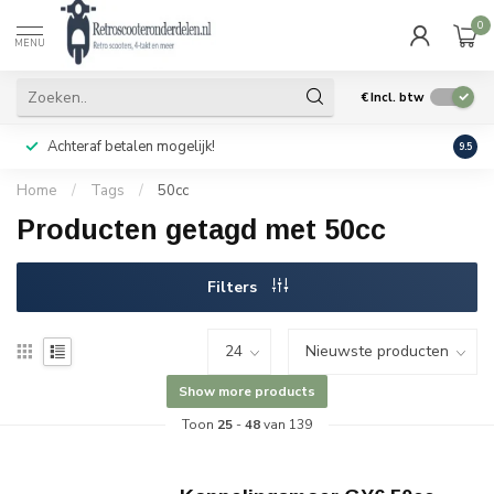
0
MENU
€
Incl. btw
Achteraf betalen mogelijk!
Geen
9.5
Home
/
Tags
/
50cc
Producten getagd met 50cc
Filters
Show more products
Toon
25
-
48
van 139