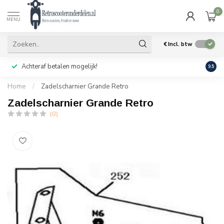
0
MENU
€
Incl. btw
Achteraf betalen mogelijk!
Geen
9.5
Home
/
Zadelscharnier Grande Retro
Zadelscharnier Grande Retro
(0)