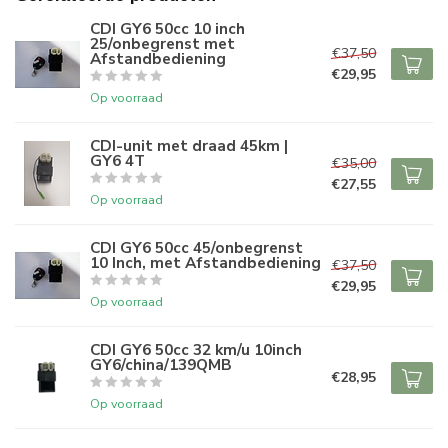
CDI GY6 50cc 10 inch
25/onbegrenst met
€37,50
Afstandbediening
€29,95
Op voorraad
CDI-unit met draad 45km |
GY6 4T
€35,00
€27,55
Op voorraad
CDI GY6 50cc 45/onbegrenst
10 Inch, met Afstandbediening
€37,50
€29,95
Op voorraad
CDI GY6 50cc 32 km/u 10inch
GY6/china/139QMB
€28,95
Op voorraad