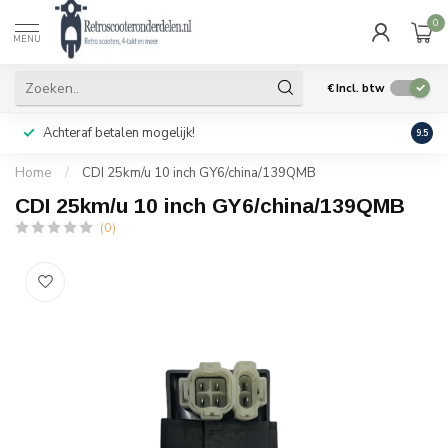
0
MENU
€
Incl. btw
Achteraf betalen mogelijk!
Geen
9.5
Home
/
CDI 25km/u 10 inch GY6/china/139QMB
CDI 25km/u 10 inch GY6/china/139QMB
(0)