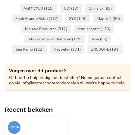
AGM VX50
(115)
CDI
(13)
China Lx
(85)
Fosti Grande Retro
(187)
GY6
(145)
Maple-2
(95)
Nieuwe Producten
(512)
retro scooter
(170)
retro scooter onderdelen
(179)
Riva
(82)
San Remo
(122)
Vespelini
(271)
ZN50QT-E
(191)
Vragen over dit product?
Of heeft u hulp nodig met bestellen? Neem gerust contact
op via
info@retroscooteronderdelen.nl
. We're happy to help!
Recent bekeken
-20%