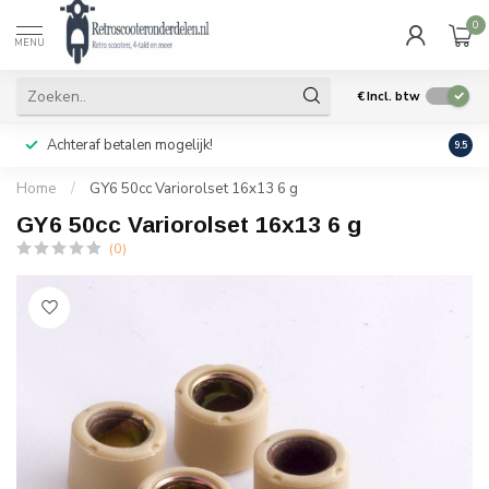
0
MENU
€
Incl. btw
Achteraf betalen mogelijk!
Geen
9.5
Home
/
GY6 50cc Variorolset 16x13 6 g
GY6 50cc Variorolset 16x13 6 g
(0)