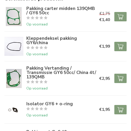
Pakking carter midden 139QMB
/ GY6 50cc
€1,75
€1,40
Op voorraad
Kleppendeksel pakking
GY6/china
€1,99
Op voorraad
Pakking Vertanding /
Transmissie GY6 50cc/ China 4t/
139QMB
€2,95
Op voorraad
Isolator GY6 + o-ring
€1,95
Op voorraad