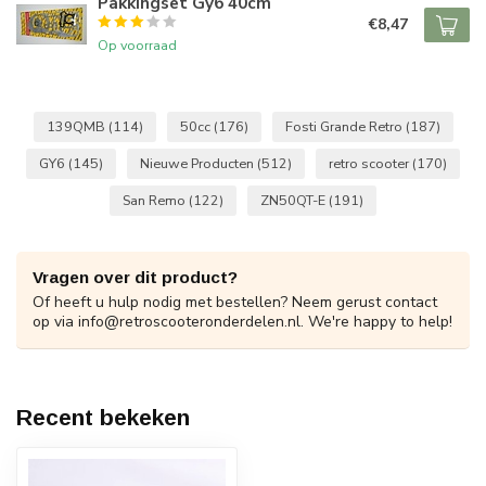
Pakkingset Gy6 40cm
€8,47
Op voorraad
139QMB
(114)
50cc
(176)
Fosti Grande Retro
(187)
GY6
(145)
Nieuwe Producten
(512)
retro scooter
(170)
San Remo
(122)
ZN50QT-E
(191)
Vragen over dit product?
Of heeft u hulp nodig met bestellen? Neem gerust contact
op via
info@retroscooteronderdelen.nl
. We're happy to help!
Recent bekeken