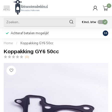
0
MENU
€
Incl. btw
Achteraf betalen mogelijk!
Geen
9.5
Home
/
Koppakking GY6 50cc
Koppakking GY6 50cc
(0)