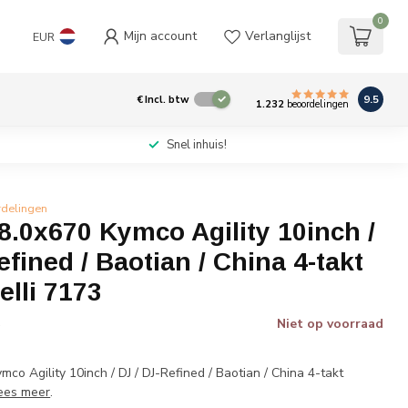
0
Mijn account
Verlanglijst
EUR
9.5
€
Incl. btw
1.232
beoordelingen
Snel inhuis!
rdelingen
8.0x670 Kymco Agility 10inch /
efined / Baotian / China 4-takt
elli 7173
Niet op voorraad
w
co Agility 10inch / DJ / DJ-Refined / Baotian / China 4-takt
ees meer
.