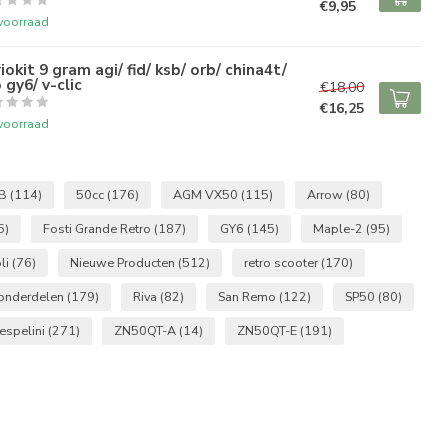
€9,95
voorraad
iokit 9 gram agi/ fid/ ksb/ orb/ china4t/
 gy6/ v-clic
€18,00
€16,25
voorraad
B
(114)
50cc
(176)
AGM VX50
(115)
Arrow
(80)
5)
Fosti Grande Retro
(187)
GY6
(145)
Maple-2
(95)
li
(76)
Nieuwe Producten
(512)
retro scooter
(170)
 onderdelen
(179)
Riva
(82)
San Remo
(122)
SP50
(80)
espelini
(271)
ZN50QT-A
(14)
ZN50QT-E
(191)