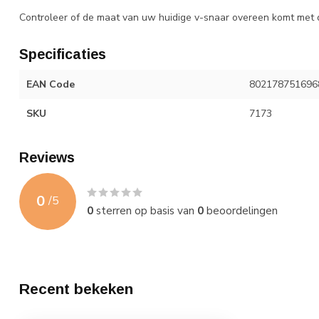
Controleer of de maat van uw huidige v-snaar overeen komt met d
Specificaties
EAN Code
802178751696
SKU
7173
Reviews
0
/
5
0
sterren op basis van
0
beoordelingen
Recent bekeken