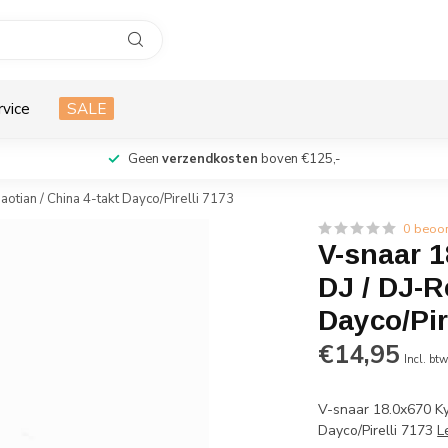
rvice
SALE
Geen
verzendkosten
boven €125,-
aotian / China 4-takt Dayco/Pirelli 7173
0 beoo
V-snaar 1
DJ / DJ-R
Dayco/Pir
€14,95
Incl. bt
V-snaar 18.0x670 Kym
Dayco/Pirelli 7173
L