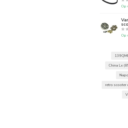
Op 
Var
sco
Op 
139QM
China Lx
(8
Napo
retro scooter
V