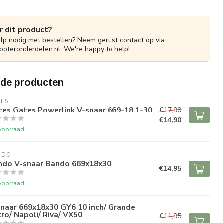
r dit product?
ulp nodig met bestellen? Neem gerust contact op via
ooteronderdelen.nl
. We're happy to help!
rde producten
TES
tes Gates Powerlink V-snaar 669-18.1-30
€17,90
€14,90
voorraad
NDO
ndo V-snaar Bando 669x18x30
€14,95
voorraad
naar 669x18x30 GY6 10 inch/ Grande
ro/ Napoli/ Riva/ VX50
€11,95