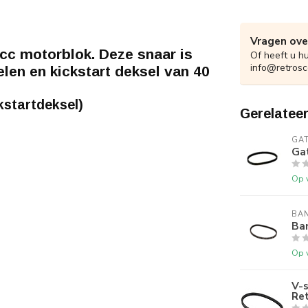
Vragen ove
cc motorblok. Deze snaar is
Of heeft u h
info@retrosc
len en kickstart deksel van 40
kstartdeksel)
Gerelatee
GA
Ga
Op 
BA
Ba
Op 
V-s
Ret