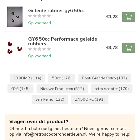
Geleide rubber gy6 50cc
€1,28
Op voorraad
GY6 50cc Performace geleide
rubbers
€3,78
Op voorraad
139QMB
(114)
50cc
(176)
Fosti Grande Retro
(187)
GY6
(145)
Nieuwe Producten
(512)
retro scooter
(170)
San Remo
(122)
ZN50QT-E
(191)
Vragen over dit product?
Of heeft u hulp nodig met bestellen? Neem gerust contact
op via
info@retroscooteronderdelen.nl
. We're happy to help!