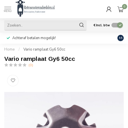
0
MENU
€
Incl. btw
Achteraf betalen mogelijk!
Geen
9.5
Home
/
Vario ramplaat Gy6 50cc
Vario ramplaat Gy6 50cc
(0)