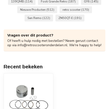
139QMB
(114)
Fosti Grande Retro
(187)
GY6
(145)
Nieuwe Producten
(512)
retro scooter
(170)
San Remo
(122)
ZN50QT-E
(191)
Vragen over dit product?
Of heeft u hulp nodig met bestellen? Neem gerust contact
op via
info@retroscooteronderdelen.nl
. We're happy to help!
Recent bekeken