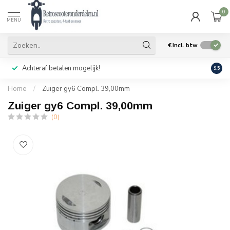
0
MENU
€
Incl. btw
Achteraf betalen mogelijk!
Geen
9.5
Home
/
Zuiger gy6 Compl. 39,00mm
Zuiger gy6 Compl. 39,00mm
(0)