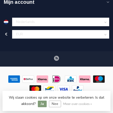
Mijn account
€
Wij slaan cookies op om onze website te verbeteren. Is dat
© Copyright 2026 Retroscooteronderdelen.nl
- Powered by
akkoord?
Ja
Nee
Lightspeed
-
Lightspeed design
by
Dyvelopment
Meer over cookies »