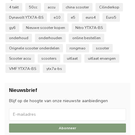
4 takt
50cc
accu
china scooter
Cilinderkop
Dynavolt YTX7A-BS
e10
e5
euro4
Euro5
gy6
Nieuwe scooter kopen
Nitro YTX7A-BS
onderhoud
onderhouden
online bestellen
Orignele scooter onderdelen
rongmao
scooter
Scooter accu
scooters
uitlaat
uitlaat ervangen
VMF YTX7A-BS
ytx7a-bs
Nieuwsbrief
Blijf op de hoogte van onze nieuwste aanbiedingen
Abonneer